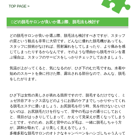
TOP PAGE >
□どの脱毛サロンが良いか選ぶ際、脱毛法も検討す
どの脱毛サロンが良いか選ぶ際、脱毛法も検討すべきですが、スタッフ
の質という観点も非常に大切です。どんなに優れた脱毛機があっても、
スタッフに技術がなければ、照射漏れをしてしまったり、より痛みを感
じてしまったりするからなんです。そのような理由から脱毛サロンを選
ぶ場合は、スタッフのサービスをしっかりチェックしておきましょう。
気温が上がってくると、気になるのが、ひざ下のむだ毛ですね。水着や
短めのスカートを身に付けた際、露出される部分なので、みんな、脱毛
をしたがります。
ひざ下は女性の美しさが表れる箇所ですので、脱毛するだけでなく、ミ
ュゼ渋谷アネックス店などのようにお肌のケアまでしっかりやってくれ
る脱毛エステに通いましょう。お尻脱毛を行う時、気を付けないといけ
ないのは、お尻脱毛だけを行なって、背中の毛はその通りにしておく
と、境目がはっきりしてしまって、かえって見栄えが悪くなってしまう
ことです。そのため、お尻と背中のムダ毛は、一緒に脱毛しちゃう方
が、調和が取れて、より美しく見えるでしょう。
多種多彩な脱毛サロンのオトクなキャンペーンをハシゴしちゃう人って