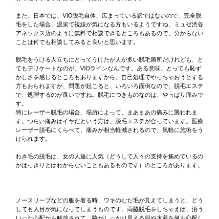
また、日本では、VIO脱毛自体、広まっている訳ではないので、完全脱
毛をした場合、温泉で視線が気になる方もいるようですね。ミュゼ渋谷
アネックス店のように無料で相談できるところもあるので、分からない
ことは何でも相談してみると良いと思います。
脱毛をうける人立ちにとってうけたが人が多い脱毛箇所だけれども、と
てもデリケートなのが、VIOラインなんです。ある意味、とっても恥ず
かしさを感じるところもありますから、自己処理でやっちゃおうとする
方もおられますが、問題が起こると、いろいろ面倒なので、脱毛エステ
で、処理するのが良いですね。脱毛につきものなのは、やっぱり痛みで
す。
特にレーザー脱毛の場合、場所によって、まあまあの痛みに襲われま
す。つらい痛みはイヤだという方は、脱毛エステが合っています。医療
レーザー脱毛にくらべて、痛みが相当軽減されるので、気軽に施術をう
けられます。
わき毛の脱毛は、女の人達に人気（どうして人々の支持を集めているの
かはっきりとはわからないこともあるものです）のところがあります。
ノースリーブなどの服を着る時、ワキのむだ毛が見えてしまうと、どう
しても人目が気になってしまうものです。両脇脱毛をしちゃえば、沿う
いった心配から解放されて、脇がしっかり見える服や水着を何も心配し