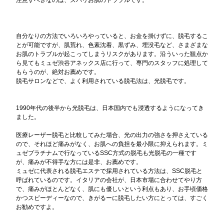
注意すべきなのは、ズバリお肌のトラブルです。
自分なりの方法でいろいろやっていると、お金を掛けずに、脱毛するこ
とが可能ですが、肌荒れ、色素沈着、黒ずみ、埋没毛など、さまざまな
お肌のトラブルが起こってしまうリスクがあります。沿ういった観点か
ら見てもミュゼ渋谷アネックス店に行って、専門のスタッフに処理して
もらうのが、絶対お薦めです。
脱毛サロンなどで、よく利用されている脱毛法は、光脱毛です。
1990年代の後半から光脱毛は、日本国内でも浸透するようになってき
ました。
医療レーザー脱毛と比較してみた場合、光の出力の強さを押さえている
ので、それほど痛みがなく、お肌への負担を最小限に抑えられます。ミ
ュゼプラチナムで行なっているSSC方式の脱毛も光脱毛の一種です
が、痛みが不得手な方には是非、お薦めです。
ミュゼに代表される脱毛エステで採用されている方法は、SSC脱毛と
呼ばれているのです。イタリアの会社が、日本市場に合わせてやり方
で、痛みがほとんどなく、肌にも優しいという利点もあり、お手頃価格
かつスピーディーなので、きがるーに脱毛したい方にとっては、すごく
お勧めですよ。