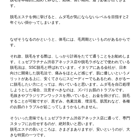
脱毛を本格的に始めてみると、結構、長い期間、通う必要が出てきま
す。
脱毛エステを例に挙げると、ムダ毛が気にならないレベルを目指すと2
年ぐらい掛かってしまいます。
なぜそうなるのかというと、体毛には、毛周期というものがあるからで
す。
それ故、脱毛をする際は、しっかり計画をたてて通うことをお勧めしま
す。ミュゼプラチナム渋谷アネックス店や脱毛ラボなどで使われている
脱毛法は、SSC脱毛と呼ばれています。イタリアにある会社が、日本
向けに開発した脱毛法で、痛みをほとんど感じず、肌に優しいというメ
リットがある上に、安くてさらにスピーディーでもあるため、きがるー
に脱毛したい方にとっては、向いていると思います。ムダ毛を自己処理
しようとした場合、注意すべきなのは、ズバリお肌のトラブルです。
毛抜きやブラジリアンワックスを用いていると、お金を掛けずに、脱毛
することが可能ですが、黒ずみ、色素沈着、埋没毛、肌荒れなど、各種
のお肌のトラブルが起こってしまうかもしれません。
そういった意味でもミュゼプラチナム渋谷アネックス店に通って、専門
スタッフにお任せするのが、絶対良いと思います。
脱毛エステの良いところは、さまざまありますが、安いというのが、大
きな特質の一つです。