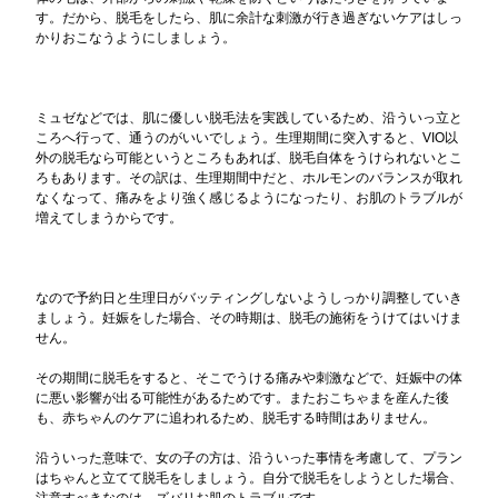
す。だから、脱毛をしたら、肌に余計な刺激が行き過ぎないケアはしっ
かりおこなうようにしましょう。
ミュゼなどでは、肌に優しい脱毛法を実践しているため、沿ういっ立と
ころへ行って、通うのがいいでしょう。生理期間に突入すると、VIO以
外の脱毛なら可能というところもあれば、脱毛自体をうけられないとこ
ろもあります。その訳は、生理期間中だと、ホルモンのバランスが取れ
なくなって、痛みをより強く感じるようになったり、お肌のトラブルが
増えてしまうからです。
なので予約日と生理日がバッティングしないようしっかり調整していき
ましょう。妊娠をした場合、その時期は、脱毛の施術をうけてはいけま
せん。
その期間に脱毛をすると、そこでうける痛みや刺激などで、妊娠中の体
に悪い影響が出る可能性があるためです。またおこちゃまを産んた後
も、赤ちゃんのケアに追われるため、脱毛する時間はありません。
沿ういった意味で、女の子の方は、沿ういった事情を考慮して、プラン
はちゃんと立てて脱毛をしましょう。自分で脱毛をしようとした場合、