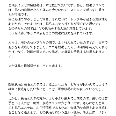
とり訳ミュゼの脇脱毛は、ずば抜けて安いです。あと、脱毛サロンで
は、肌への負担が小さく痛みも少ないので、ストレスを感じずに通うこ
とが可能です。
自己処理でやろうとした場合、それなりに、トラブルが起きる危険性も
あるため、それよりかは、脱毛エステへ行く方が安心だと思います。
女の子たちの間では、VIO脱毛をする人達が増加しています。
ミュゼ渋谷アネックス店もここの脱毛には力を入れています。
元々は、海外のセレブたちの間で、よく行われていたのですが、日本で
もかなり浸透してきました。ココを脱毛したら、清潔感を与えてくれる
だけでなく、雑菌が溜まるのを防ぎ、皮膚病を予防する効果もありま
す。
また体臭も軽減指せることも出来ます。
医療脱毛と脱毛エステでは、選ぶとしたら、どちらが良いのでしょう？
確実に脱毛をしたい方にとっては、医療脱毛の方が合っているでしょ
う。
しかし、脱毛エステの方が、より小さい痛みで出来るので、痛いのは苦
手という人には、絶対、脱毛エステの方が良いです。さらになんと言っ
ても脱毛エステは、お手頃価格であるため、金銭的な負担をあまり感じ
ることなく通えます。どの脱毛サロンを選ぶべ聴か、考えた際、メジャ