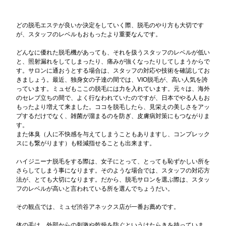
どの脱毛エステが良いか決定をしていく際、脱毛のやり方も大切です
が、スタッフのレベルもおもったより重要なんです。
どんなに優れた脱毛機があっても、それを扱うスタッフのレベルが低い
と、照射漏れをしてしまったり、痛みが強くなったりしてしまうからで
す。サロンに通おうとする場合は、スタッフの対応や技術を確認してお
きましょう。最近、独身女の子達の間では、VIO脱毛が、高い人気を誇
っています。ミュゼもここの脱毛には力を入れています。元々は、海外
のセレブ立ちの間で、よく行なわれていたのですが、日本でやる人もお
もったより増えて来ました。ココを脱毛したら、見栄えの美しさをアッ
プするだけでなく、雑菌が溜まるのを防ぎ、皮膚病対策にもつながりま
す。
また体臭（人に不快感を与えてしまうこともありますし、コンプレック
スにも繋がります）も軽減指せることも出来ます。
ハイジニーナ脱毛をする際は、女子にとって、とっても恥ずかしい所を
さらしてしまう事になります。そのような場合では、スタッフの対応方
法が、とても大切になります。だから、脱毛サロンを選ぶ際は、スタッ
フのレベルが高いと言われている所を選んでちょうだい。
その観点では、ミュゼ渋谷アネックス店が一番お薦めです。
体の毛は、外部からの刺激や乾燥を防ぐというはたらきを持っていま