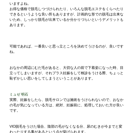
いますよね。
お得な価格で脱毛しつづけられたり、いろんな脱毛エステをくらべたり
できるというような良い所もありますが、計画的な形での脱毛は出来な
いため、しっかり脱毛が出来ているか分かりづらいというデメリットも
あります。
可能であれば、一番良いと思っ立ところを決めてうけるのが、良いです
ね。
おなかの周辺にむだ毛があると、大切な人の前で下着姿になった時、目
立ってしまいますが、それプラス妊娠をして検診をうける際、ちょっと
恥ずかしい思いをしてしまうということがあります。
ミュゼ 明石
実際、妊娠をしたら、脱毛サロンでは施術をうけられないので、おなか
の毛が気になっている方は、絶対、妊娠前に、処理しておいた方が良い
です。
VIO脱毛をうけた場合、陰部の毛がなくなる分、尿のむきが今までと変
わったりする事があるという点が挙げられます。